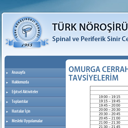
OMURGA CERRAHİ
Anasayfa
TAVSİYELERİM
Hakkımızda
Eğitsel Aktiviteler
19:00 – 19:15
19:15 – 19:45
Toplantılar
19:45 – 20:00
20:00 – 20:30
Hastalar İçin
20:30 – 20:45
20:45 – 21:00
Mesleki Uygulamalar
21:00 – 21:30
21:30 – 21:45