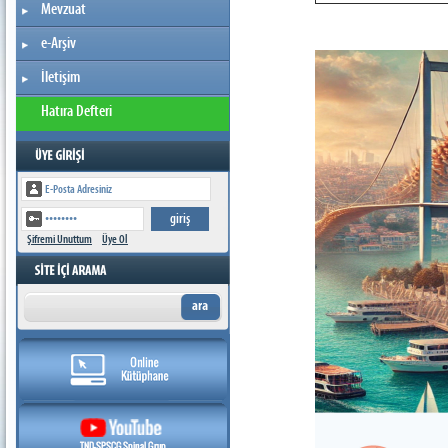
Mevzuat
e-Arşiv
İletişim
Hatıra Defteri
Şifremi Unuttum
Üye Ol