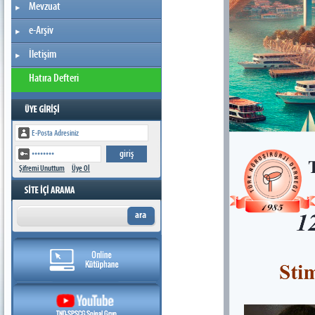
Mevzuat
e-Arşiv
İletişim
Hatıra Defteri
Şifremi Unuttum
Üye Ol