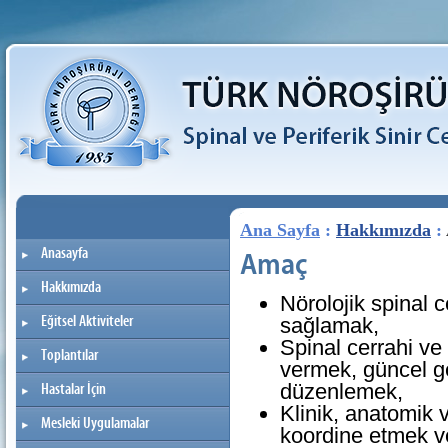
Ana Sayfa
:
Hakkımızda
:
Anasayfa
Amaç
Hakkımızda
Nörolojik spinal c
Eğitsel Aktiviteler
sağlamak,
Spinal cerrahi ve 
Toplantılar
vermek, güncel ge
düzenlemek,
Hastalar İçin
Klinik, anatomik 
Mesleki Uygulamalar
koordine etmek v