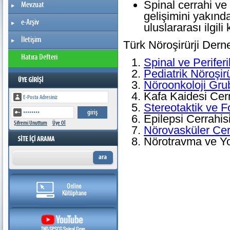
Spinal cerrahi ve 
Mevzuat
gelişimini yakınd
e-Arşiv
uluslararası ilgili
İletişim
Türk Nöroşirürji Derne
Hatıra Defteri
Spinal ve Perifer
Pediatrik Nöroşir
Nöroonkoloji Gru
Kafa Kaidesi Cer
Stereotaktik ve F
Epilepsi Cerrahis
Şifremi Unuttum
Üye Ol
Nörovasküler Cer
Nörotravma ve Y